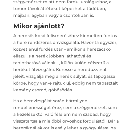
szégyenérzet miatt nem fordul urológushoz, a
tumor távoli áttéteket képezhet a tüdőben,
májban, agyban vagy a csontokban is.
Mikor ajánlott?
A hererák korai felismeréséhez kiemelten fontos
a here rendszeres önvizsgálata. Havonta egyszer,
közvetlenül fürdés után– amikor a herezacskó
ellazul, s a herék jobban láthatóvá és
tapinthatóvá válnak –, külön-külön célszerű a
heréket átvizsgálni. Keresse a hereduzzanat
jeleit, vizsgálja meg a herék súlyát, és tapogassa
körbe, hogy van-e rajtuk új, eddig nem tapasztalt
kemény csomó, göbösödés.
Ha a herevizsgálat során bármilyen
rendellenességet érez, sem a szégyenérzet, sem
a kezelésektől való félelem nem szabad, hogy
visszatartsa a mielőbbi orvoshoz fordulástól! Bár a
hereráknál akkor is esély lehet a gyógyulásra, ha