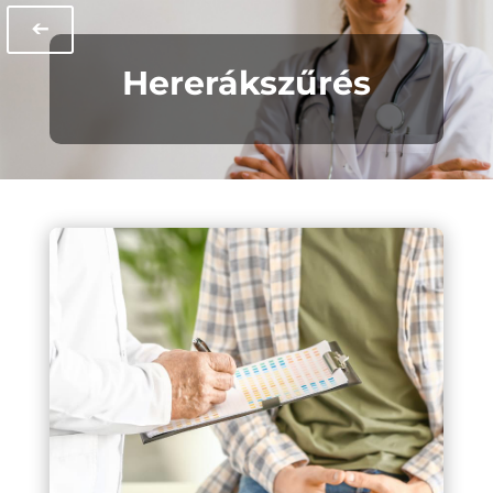
➔
Hererákszűrés