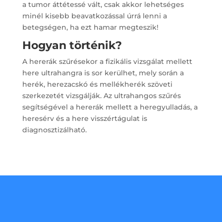
a tumor áttétessé vált, csak akkor lehetséges
minél kisebb beavatkozással úrrá lenni a
betegségen, ha ezt hamar megteszik!
Hogyan történik?
A hererák szűrésekor a fizikális vizsgálat mellett
here ultrahangra is sor kerülhet, mely során a
herék, herezacskó és mellékherék szöveti
szerkezetét vizsgálják. Az ultrahangos szűrés
segítségével a hererák mellett a heregyulladás, a
heresérv és a here visszértágulat is
diagnosztizálható.