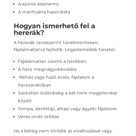
A szoros alsónemű
A marihuána használata
Hogyan ismerhető fel a
hererák?
A hererák rendszerint tünetmentesen,
fájdalmatlanul fejlődik. Legjellemzőbb tünetei:
Fájdalmatlan csomó a herében
A here megnagyobbodása
Nehéz vagy húzó érzés, fájdalom a
herezacskóban
Szokatlan különbség a két here megjelenése
között
Tompa, deréktáji, alhasi vagy ágyéki fájdalom
Véres ondó ürítése
Ha a beteg nem törődik az elváltozással vagy