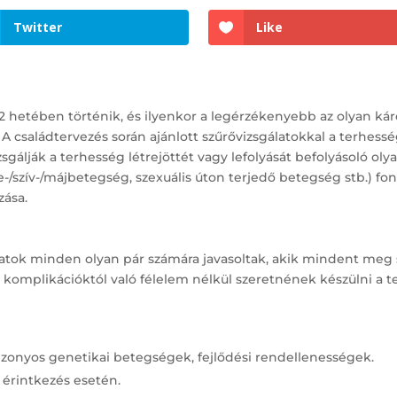
Twitter
Like
12 hetében történik, és ilyenkor a legérzékenyebb az olyan ká
 családtervezés során ajánlott szűrővizsgálatokkal a terhess
zsgálják a terhesség létrejöttét vagy lefolyását befolyásoló ol
/szív-/májbetegség, szexuális úton terjedő betegség stb.) fon
zása.
gálatok minden olyan pár számára javasoltak, akik mindent me
 komplikációktól való félelem nélkül szeretnének készülni a t
izonyos genetikai betegségek, fejlődési rendellenességek.
 érintkezés esetén.