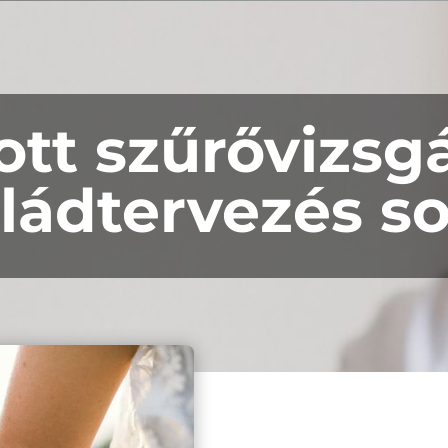
ott szűrővizsg
ládtervezés s