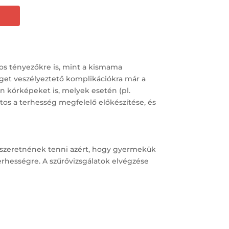
ros tényezőkre is, mint a kismama
éget veszélyeztető komplikációkra már a
yan kórképeket is, melyek esetén (pl.
tos a terhesség megfelelő előkészítése, és
g szeretnének tenni azért, hogy gyermekük
erhességre. A szűrővizsgálatok elvégzése