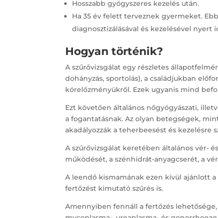
Hosszabb gyógyszeres kezelés után.
Ha 35 év felett terveznek gyermeket. Eb
diagnosztizálásával és kezelésével nyert
Hogyan történik?
A szűrővizsgálat egy részletes állapotfelmé
dohányzás, sportolás), a családjukban előfo
kórelőzményükről. Ezek ugyanis mind befoly
Ezt követően általános nőgyógyászati, illetve
a fogantatásnak. Az olyan betegségek, mint
akadályozzák a teherbeesést és kezelésre s
A szűrővizsgálat keretében általános vér- és 
működését, a szénhidrát-anyagcserét, a vér
A leendő kismamának ezen kívül ajánlott a
fertőzést kimutató szűrés is.
Amennyiben fennáll a fertőzés lehetősége, 
mycoplasma-, ureaplasma- és gonorrhoeae f