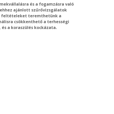
rmekvállalásra és a fogamzásra való
 ehhez ajánlott szűrővizsgálatok
 feltételeket teremthetünk a
álisra csökkenthető a terhességi
, és a koraszülés kockázata.