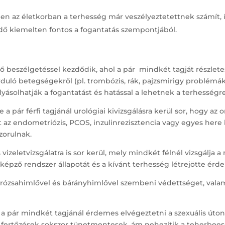
ben az életkorban a terhesség már veszélyeztetettnek számít,
 idő kiemelten fontos a fogantatás szempontjából.
rő beszélgetéssel kezdődik, ahol a pár mindkét tagját részlete
rduló betegségekről (pl. trombózis, rák, pajzsmirigy problémák
ásolhatják a fogantatást és hatással a lehetnek a terhességre
 a pár férfi tagjánál urológiai kivizsgálásra kerül sor, hogy az 
 az endometriózis, PCOS, inzulinrezisztencia vagy egyes here
zorulnak.
vizeletvizsgálatra is sor kerül, mely mindkét félnél vizsgálja a
képző rendszer állapotát és a kívánt terhesség létrejötte ér
 rózsahimlővel és bárányhimlővel szembeni védettséget, vala
a pár mindkét tagjánál érdemes elvégeztetni a szexuális úton
ertőzések sokszor tünetmentesek, ám nehezítik a teherbeesést