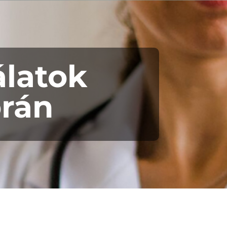
álatok
orán