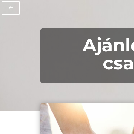
➔
Ajánl
csa