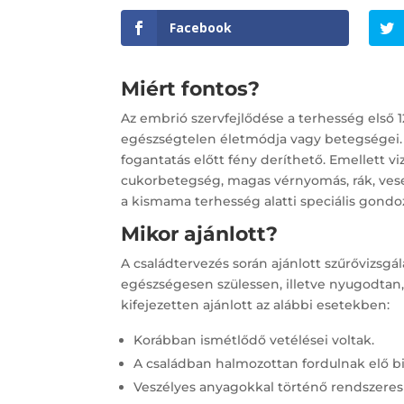
Facebook
Miért fontos?
Az embrió szervfejlődése a terhesség első 
egészségtelen életmódja vagy betegségei. A
fogantatás előtt fény deríthető. Emellett vi
cukorbetegség, magas vérnyomás, rák, vese-
a kismama terhesség alatti speciális gondo
Mikor ajánlott?
A családtervezés során ajánlott szűrővizs
egészségesen szülessen, illetve nyugodtan,
kifejezetten ajánlott az alábbi esetekben:
Korábban ismétlődő vetélései voltak.
A családban halmozottan fordulnak elő b
Veszélyes anyagokkal történő rendszeres