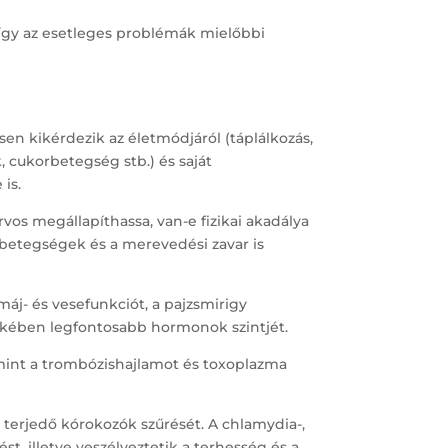
 így az esetleges problémák mielőbbi
sen kikérdezik az életmódjáról (táplálkozás,
, cukorbetegség stb.) és saját
 is.
orvos megállapíthassa, van-e fizikai akadálya
 betegségek és a merevedési zavar is
 máj- és vesefunkciót, a pajzsmirigy
dekében legfontosabb hormonok szintjét.
mint a trombózishajlamot és toxoplazma
 terjedő kórokozók szűrését. A chlamydia-,
, illetve veszélyeztetik a terhesség és a